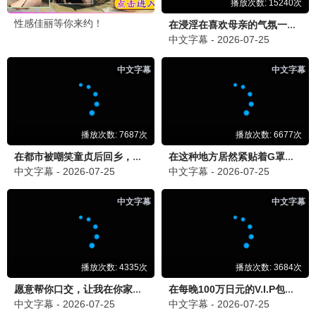
新生
私人推荐
井柏然悬疑诈骗 · 2024
9.6
私享视界
🔥 私人热播
🎤 私人综艺