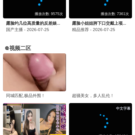
私人专享
大江大河3
私人推荐
王凯时代终章 · 2024
9.7
私享视界
私人专享