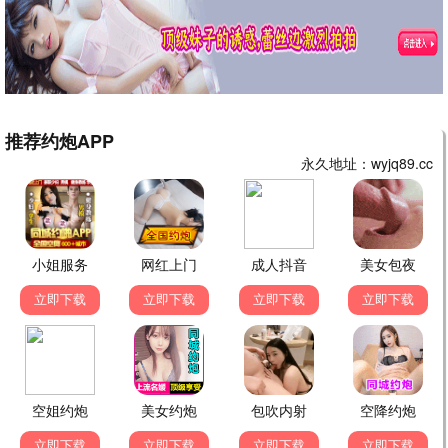
🔥 私人热播
私人专享
九龙城寨
私人推荐
古天乐港产动作 · 2024
9.7
私享视界
🔥 私人热播