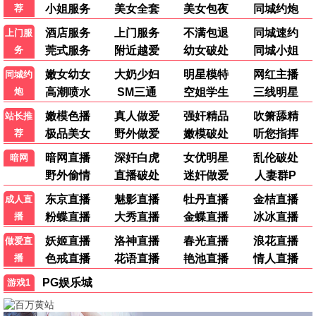
9.8
私享视界
🔥 私人热播
私人专享
沙丘2
私人推荐
科幻史诗巅峰 · 2024
9.9
私享视界