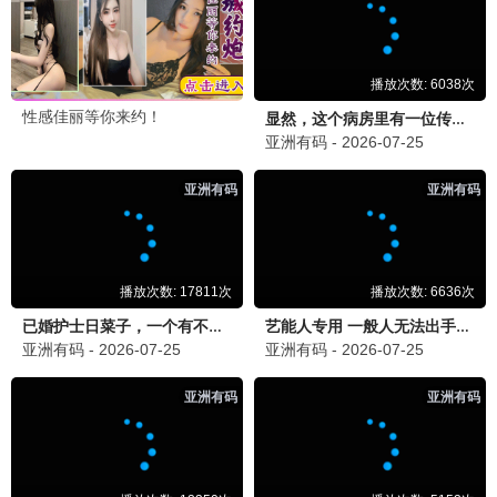
私人专享
乘风2024
私人推荐
姐姐高燃舞台 · 2024
9.8
私享视界
🔥 私人热播